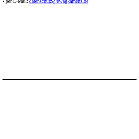
• per E-Mail:
datenschutz@ewagkamenz.de