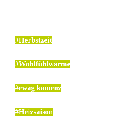
#Herbstzeit
#Wohlfühlwärme
#ewag kamenz
#Heizsaison