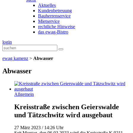
Aktuelles
Kundenbetreuung
Bauherrenservice
Mietservice
rechtliche Hinweise
das ewag-Bistro
login
ewag kamenz
>
Abwasser
Abwasser
Allgemein
Kreisstraße zwischen Geierswalde
und Tätzschwitz wird ausgebaut
27 März 2023 / 14:26 Uhr
Seit Montag, den 06.03.2023 wird die Kreisstraße K 9211