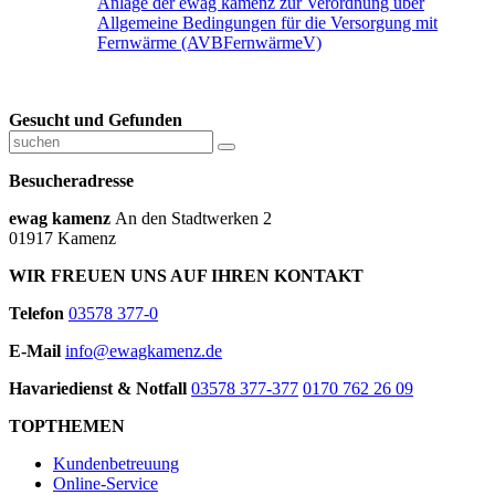
Anlage der ewag kamenz zur Verordnung über
Allgemeine Bedingungen für die Versorgung mit
Fernwärme (AVBFernwärmeV)
Gesucht und Gefunden
Besucheradresse
ewag kamenz
An den Stadtwerken 2
01917 Kamenz
WIR FREUEN UNS AUF IHREN KONTAKT
Telefon
03578 377-0
E-Mail
info@ewagkamenz.de
Havariedienst & Notfall
03578 377-377
0170 762 26 09
TOPTHEMEN
Kundenbetreuung
Online-Service