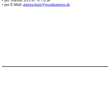
• per Telefon: 03578 / 377-254
• per E-Mail:
datenschutz@ewagkamenz.de